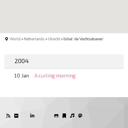
World
»
Netherlands
»
Utrecht
» IJshal ‘de Vechtsebanen’
2004
10 Jan
A curling morning